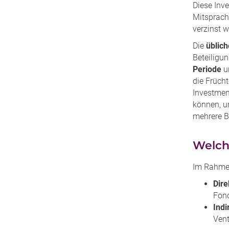
Diese Inv
Mitsprach
verzinst 
Die
üblich
Beteiligu
Periode
u
die Früch
Investmen
können, u
mehrere Be
Welch
Im Rahmen
Dire
Fond
Indi
Vent