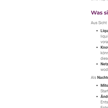
Was si
Aus Sicht
Liqu
liqu
vora
Kno
könn
dies
Net
wodu
Als
Nacht
Mits
Star
Änd
Ents
Ents