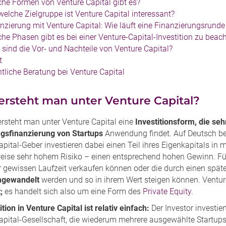
he Formen von Venture Capital gibt es?
welche Zielgruppe ist Venture Capital interessant?
nzierung mit Venture Capital: Wie läuft eine Finanzierungsrunde
he Phasen gibt es bei einer Venture-Capital-Investition zu beac
sind die Vor- und Nachteile von Venture Capital?
t
tliche Beratung bei Venture Capital
ersteht man unter Venture Capital?
ersteht man unter Venture Capital eine
Investitionsform, die seh
ngsfinanzierung von Startups
Anwendung findet. Auf Deutsch be
pital-Geber investieren dabei einen Teil ihres Eigenkapitals in
lweise sehr hohem Risiko – einen entsprechend hohen Gewinn. Für
r gewissen Laufzeit verkaufen können oder die durch einen s
mgewandelt
werden und so in ihrem Wert steigen können. Ventur
t;
es handelt sich also um eine Form des
Private Equity
.
ition in Venture Capital ist relativ einfach:
Der Investor investie
apital-Gesellschaft, die wiederum mehrere ausgewählte Startups 