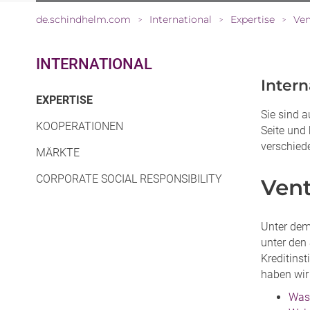
de.schindhelm.com
International
Expertise
Ven
>
>
>
INTERNATIONAL
Inter
(CURRENT)
EXPERTISE
Sie sind a
KOOPERATIONEN
Seite und 
verschied
MÄRKTE
CORPORATE SOCIAL RESPONSIBILITY
Vent
Unter dem
unter den 
Kreditinst
haben wir
Was 