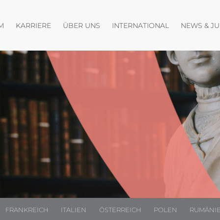
fnen
Menü öffnen
Menü öffnen
Menü öffnen
M
KARRIERE
ÜBER UNS
INTERNATIONAL
NEWS & J
FRANKREICH
ITALIEN
ÖSTERREICH
POLEN
RUMÄNI