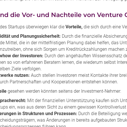
nd die Vor- und Nachteile von Venture 
 des Startups überwiegen klar die
Vorteile,
die sich durch eine V
idität und Planungssicherheit:
Durch die finanzielle Absicheru
ide Mittel, die in der mittelfristigen Planung dabei helfen, das
nzutreiben, ohne sich Sorgen um Kreditrückzahlungen machen 
whow der Investoren:
Durch den angehäuften Wissensschatz der
en so von erfahrenen Beratern lernen, die wiederum selbst Int
elben Ziele verfolgen.
zwerke nutzen:
Auch stellen Investoren meist Kontakte ihrer br
rch Partnerschaften und Kooperationen entstehen können.
eile
gesehen werden könnten seitens der Investment-Nehmer:
pracherecht:
Mit der finanziellen Unterstützung kaufen sich U
tups ein, was aus deren Sicht zu einem gewissen Kontrollverlust
erungen in Strukturen und Prozessen:
Durch die Beteiligung w
cheidungsträgern, was Änderungen in bereits aufgebauten Struk
cheidungsprozessen führen kann.