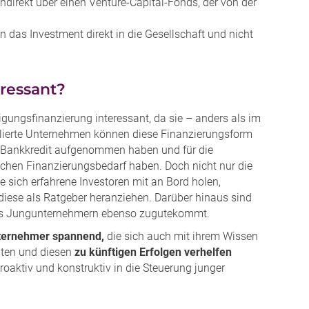
ndirekt über einen Venture-Capital-Fonds, der von der
 das Investment direkt in die Gesellschaft und nicht
eressant?
igungsfinanzierung interessant, da sie – anders als im
ierte Unternehmen können diese Finanzierungsform
en Bankkredit aufgenommen haben und für die
ichen Finanzierungsbedarf haben. Doch nicht nur die
ie sich erfahrene Investoren mit an Bord holen,
iese als Ratgeber heranziehen. Darüber hinaus sind
 was Jungunternehmern ebenso zugutekommt.
Unternehmer spannend,
die sich auch mit ihrem Wissen
hten und diesen
zu künftigen Erfolgen verhelfen
proaktiv und konstruktiv in die Steuerung junger