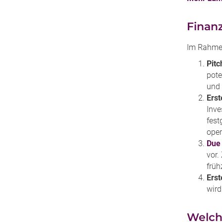
Finanz
Im Rahmen
Pitc
pote
und 
Erst
Inve
fest
oper
Due 
vor.
früh
Erst
wird
Welche