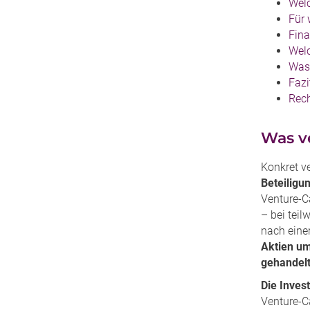
Welc
Für 
Fina
Welc
Was 
Fazi
Rech
Was v
Konkret v
Beteiligu
Venture-Ca
– bei tei
nach eine
Aktien u
gehandel
Die Invest
Venture-C