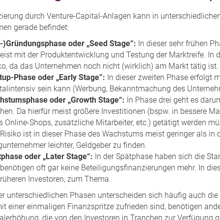
zierung durch Venture-Capital-Anlagen kann in unterschiedlichen
en gerade befindet:
r-)Gründungsphase oder „Seed Stage“:
In dieser sehr frühen P
ist mit der Produktentwicklung und Testung der Marktreife. In 
ko, da das Unternehmen noch nicht (wirklich) am Markt tätig ist.
tup-Phase oder „Early Stage”:
In dieser zweiten Phase erfolgt me
talintensiv sein kann (Werbung, Bekanntmachung des Unternehm
hstumsphase oder „Growth Stage“:
In Phase drei geht es darum
en. Da hierfür meist größere Investitionen (bspw. in bessere 
s Online-Shops, zusätzliche Mitarbeiter, etc.) getätigt werden m
Risiko ist in dieser Phase des Wachstums meist geringer als in 
unternehmer leichter, Geldgeber zu finden.
phase oder „Later Stage“:
In der Spätphase haben sich die S
benötigen oft gar keine Beteiligungsfinanzierungen mehr. In dies
früheren Investoren, zum Thema.
r unterschiedlichen Phasen unterscheiden sich häufig auch di
t einer einmaligen Finanzspritze zufrieden sind, benötigen ande
talerhöhung, die von den Investoren in Tranchen zur Verfügung g