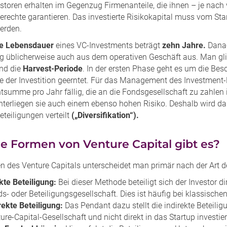
estoren erhalten im Gegenzug Firmenanteile, die ihnen – je nach
erechte garantieren. Das investierte Risikokapital muss vom Star
werden.
e Lebensdauer
eines VC-Investments beträgt
zehn Jahre.
Danac
ng üblicherweise auch aus dem operativen Geschäft aus. Man gli
nd die
Harvest-Periode
. In der ersten Phase geht es um die Be
te der Investition geerntet. Für das Management des Investment
tsumme pro Jahr fällig, die an die Fondsgesellschaft zu zahlen
nterliegen sie auch einem ebenso hohen Risiko. Deshalb wird da
teiligungen verteilt
(„Diversifikation“).
e Formen von Venture Capital gibt es?
 des Venture Capitals unterscheidet man primär nach der Art de
kte Beteiligung:
Bei dieser Methode beteiligt sich der Investor d
s- oder Beteiligungsgesellschaft. Dies ist häufig bei klassische
rekte Beteiligung:
Das Pendant dazu stellt die indirekte Beteiligu
ure-Capital-Gesellschaft und nicht direkt in das Startup investier