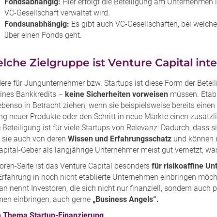
Fondsabhängig:
Hier erfolgt die Beteiligung am Unternehmen i
VC-Gesellschaft verwaltet wird.
Fondsunabhängig:
Es gibt auch VC-Gesellschaften, bei welchen
über einen Fonds geht.
lche Zielgruppe ist Venture Capital int
ere für Jungunternehmer bzw. Startups ist diese Form der Beteil
nes Bankkredits –
keine Sicherheiten vorweisen
müssen. Etabl
 ebenso in Betracht ziehen, wenn sie beispielsweise bereits ein
ng neuer Produkte oder den Schritt in neue Märkte einen zusätzl
e Beteiligung ist für viele Startups von Relevanz: Dadurch, dass s
n sie auch von deren
Wissen und Erfahrungsschatz
und können d
apital-Geber als langjährige Unternehmer meist gut vernetzt,
oren-Seite ist das Venture Capital besonders
für risikoaffine 
 Erfahrung in noch nicht etablierte Unternehmen einbringen möc
an nennt Investoren, die sich nicht nur finanziell, sondern auch 
en einbringen, auch gerne
„Business Angels“.
 Thema Startup-Finanzierung