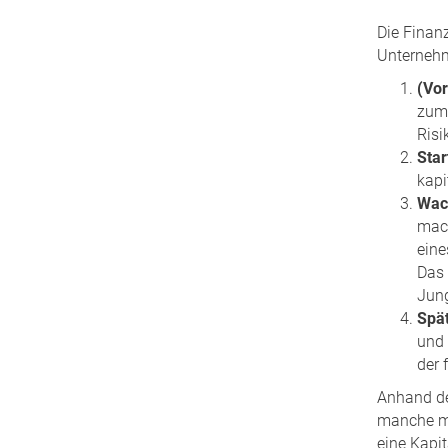
Die Finan
Unternehm
(Vo
zume
Risi
Star
kapi
Wac
mach
eine
Das 
Jung
Spät
und 
der 
Anhand de
manche mi
eine Kapi