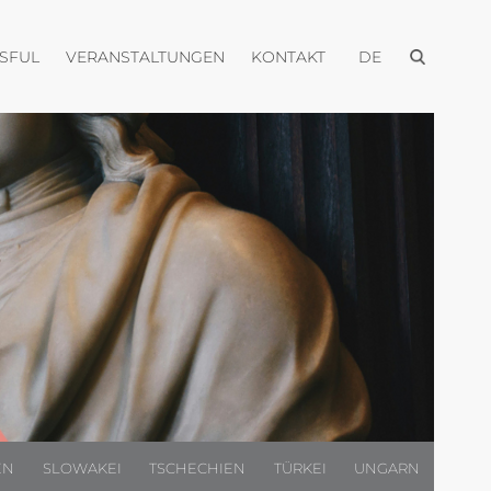
Menü öffnen
Menü öffnen
Menü öffnen
Menü öffnen
USFUL
VERANSTALTUNGEN
KONTAKT
DE
EN
SLOWAKEI
TSCHECHIEN
TÜRKEI
UNGARN