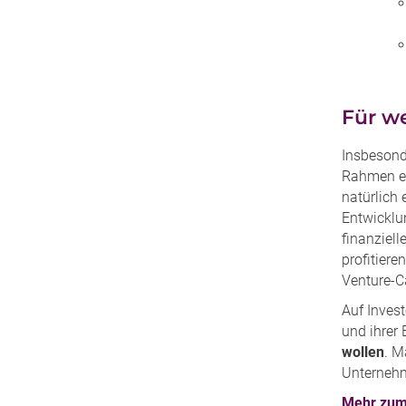
Für we
Insbesond
Rahmen ei
natürlich
Entwicklu
finanziell
profitiere
Venture-C
Auf Invest
und ihrer
wollen
. M
Unternehm
Mehr zum